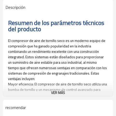
Descripción
Resumen de los parámetros técnicos
del producto
El compresor de aire de tornillo seco es un moderno equipo de
compresión que ha ganado popularidad en la industria
combinando un rendimiento excelente con una construcción
integrated. Estos sistemas están diseñados para proporcionar
un suministro de aire estable para uso industrial, al mismo
tiempo que ofrecen numerosas ventajas en comparación con los
sistemas de compresión de engranajes tradicionales. Estas
ventajas incluyen:
Mayor eficiencia: El compresor de aire de tornillo seco utiliza una
bomba de tornillo y un mecanismo de control avanzado para
VER MÁS
proporcionar una mayor eficiencia y mejorar la productividad. Los
tornillos compresores modernos pueden operar con una
eficiencia del 90% o mayor, en comparación con los tradicionales
recomendar
compresores de engranajes que operan entre el 50% y el 75%