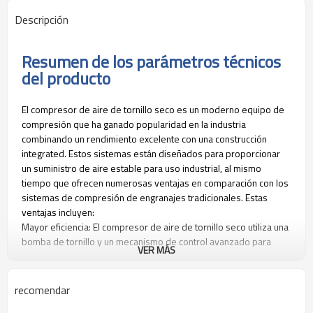
Descripción
Resumen de los parámetros técnicos
del producto
El compresor de aire de tornillo seco es un moderno equipo de
compresión que ha ganado popularidad en la industria
combinando un rendimiento excelente con una construcción
integrated. Estos sistemas están diseñados para proporcionar
un suministro de aire estable para uso industrial, al mismo
tiempo que ofrecen numerosas ventajas en comparación con los
sistemas de compresión de engranajes tradicionales. Estas
ventajas incluyen:
Mayor eficiencia: El compresor de aire de tornillo seco utiliza una
bomba de tornillo y un mecanismo de control avanzado para
VER MÁS
proporcionar una mayor eficiencia y mejorar la productividad. Los
tornillos compresores modernos pueden operar con una
eficiencia del 90% o mayor, en comparación con los tradicionales
recomendar
compresores de engranajes que operan entre el 50% y el 75%