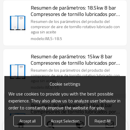
Resumen de parámetros: 18.5kw 8 bar
Compresores de tornillo lubricados por
agua 0.7/0.8/1.0/1.25 MPa
Resumen de los parámetros del producto del
compresor de aire de tornillo rotativo lubricado con
agua sin aceite
modelo:WLS-18.5
Resumen de parámetros: 15kw 8 bar
Compresores de tornillo lubricados por
agua 0.7/0.8/1.0/1.25 MPa
Resumen de los parámetros del producto del
compresor de aire de tornillo rotativo lubricado con
agua sin aceite
Cookie settings
modelo:WLS-15
We use cookies to provide you with the best possible
experience. They also allow us to analyze user behavior in
Resumen de parámetros: 11kw 8 bar
order to constantly improve the website for you.
Compresores de tornillo lubricados por
agua 0.7/0.8/1.0/1.25 MPa
Resumen de los parámetros del producto del
Accept all
Accept Selection
Reject All
compresor de aire de tornillo rotativo lubricado con
agua sin aceite