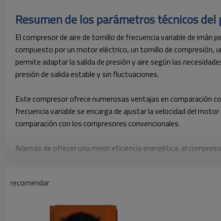
Resumen de los parámetros técnicos del
El compresor de aire de tornillo de frecuencia variable de imán
compuesto por un motor eléctrico, un tornillo de compresión, un
permite adaptar la salida de presión y aire según las necesidade
presión de salida estable y sin fluctuaciones.
Este compresor ofrece numerosas ventajas en comparación con l
frecuencia variable se encarga de ajustar la velocidad del moto
comparación con los compresores convencionales.
Además de ofrecer una mejor eficiencia energética, el compreso
compresores convencionales. Esto se debe a que el motor de frec
entornos en los que el ruido es particularmente molesto.
recomendar
Otra de las principales ventajas de este compresor es su bajo 
mantenimiento. Además, está diseñado para funcionar durante