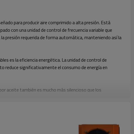
señado para producir aire comprimido a alta presión. Está
ipado con una unidad de control de frecuencia variable que
 a la presión requerida de forma automática, manteniendo así la
 es la eficiencia energética. La unidad de control de
Esto reduce significativamente el consumo de energía en
 por aceite también es mucho más silencioso que los
compresor. Esta característica es especialmente útil en
ar, lo que reduce significativamente los costos de
 más rentable que los compresores convencionales.