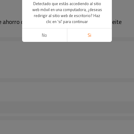
Detectado que estás accediendo al sitio
web móvil en una computadora, ¿deseas
redirigir al sitio web de escritorio? Haz
ahorro de energía de con enfriamiento de aceite
clic en 'sí' para continuar
No
Si