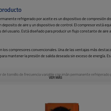
 producto
 permanente refrigerado por aceite es un dispositivo de compresión di
 deposito de aire y un dispositivo de control. El compresor está equ
s del usuario. Está diseñado para producir un flujo constante de aire
os compresores convencionales. Una de las ventajas más destacables
r para mantener la presión de salida deseada sin exceso de energía. 
r de tornillo de frecuencia variable con imán permanente refrigerado
VER MÁS
uencia variable reduce significativamente el ruido producido por el 
mantenimiento. El motor eléctrico no requiere un mantenimiento regul
 muchos años sin necesidad de repuestos. Esto hace que sea mucho