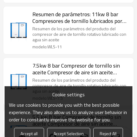
Resumen de parámetros: 11kw 8 bar
Compresores de tornillo lubricados por
agua 0.7/0.8/1.0/1.25 MPa
Resumen de los parámetros del producto del
compresor de aire de tornillo rotativo lubricado con
agua sin aceite
modelo:WLS-11
7.5kw 8 bar Compresor de tornillo sin
aceite Compresor de aire sin aceite
Lubricado con agua
Resumen de los parámetros del producto del
compresor de aire de tornillo rotativo lubricado con
agua sin aceite
Cookie settings
modelo:WLS-7.5
We use cookies to provide you with the best possible
experience. They also allow us to analyze user behavior in
5.5 kw 8 bar Compresor de tornillo sin
order to constantly improve the website for you.
aceite Compresor de aire sin aceite
Lubricado con agua
Resumen de los parámetros del producto del
Accept all
Accept Selection
Reject All
compresor de aire de tornillo rotativo lubricado con