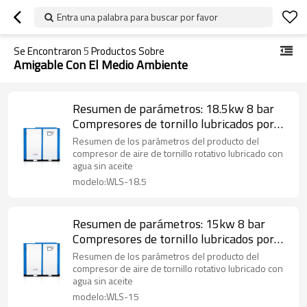
Entra una palabra para buscar por favor
Se Encontraron
5
Productos Sobre
Amigable Con El Medio Ambiente
Resumen de parámetros: 18.5kw 8 bar
Compresores de tornillo lubricados por
agua 0.7/0.8/1.0/1.25 MPa
Resumen de los parámetros del producto del
compresor de aire de tornillo rotativo lubricado con
agua sin aceite
modelo:WLS-18.5
Resumen de parámetros: 15kw 8 bar
Compresores de tornillo lubricados por
agua 0.7/0.8/1.0/1.25 MPa
Resumen de los parámetros del producto del
compresor de aire de tornillo rotativo lubricado con
agua sin aceite
modelo:WLS-15