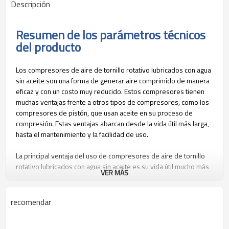
Descripción
Resumen de los parámetros técnicos
del producto
Los compresores de aire de tornillo rotativo lubricados con agua
sin aceite son una forma de generar aire comprimido de manera
eficaz y con un costo muy reducido. Estos compresores tienen
muchas ventajas frente a otros tipos de compresores, como los
compresores de pistón, que usan aceite en su proceso de
compresión. Estas ventajas abarcan desde la vida útil más larga,
hasta el mantenimiento y la facilidad de uso.
La principal ventaja del uso de compresores de aire de tornillo
rotativo lubricados con agua sin aceite es su vida útil mucho más
VER MÁS
larga. Debido a que el compresor no usa aceite para la
lubricación, no hay componentes internos que se desgasten por
el uso. Esto significa que el compresor puede operar
recomendar
continuamente durante mucho tiempo sin la necesidad de
reemplazar partes internas. El compresor es, por lo tanto, mucho