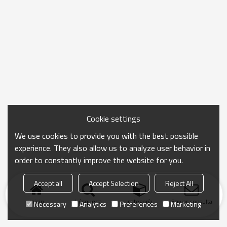
Cookie settings
We use cookies to provide you with the best possible
experience. They also allow us to analyze user behavior in
order to constantly improve the website for you.
Accept all
Accept Selection
Reject All
Inicio
búsqueda
categoría
Enviar consulta
Necessary
Analytics
Preferences
Marketing