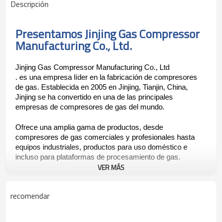
Descripción
Presentamos Jinjing Gas Compressor
Manufacturing Co., Ltd.
Jinjing Gas Compressor Manufacturing Co., Ltd
. es una empresa líder en la fabricación de compresores 
de gas. Establecida en 2005 en Jinjing, Tianjin, China, 
Jinjing se ha convertido en una de las principales 
empresas de compresores de gas del mundo.
Ofrece una amplia gama de productos, desde 
compresores de gas comerciales y profesionales hasta 
equipos industriales, productos para uso doméstico e 
incluso para plataformas de procesamiento de gas.
VER MÁS
Jinjing también emplea la última tecnología de tipo 
internacional para proporcionar productos a sus clientes. 
recomendar
Ofrece equipos de vanguardia del proceso de 
compresores de gas, que ahorran energía, protegen el 
medio ambiente, mejoran la eficiencia y aumentan la 