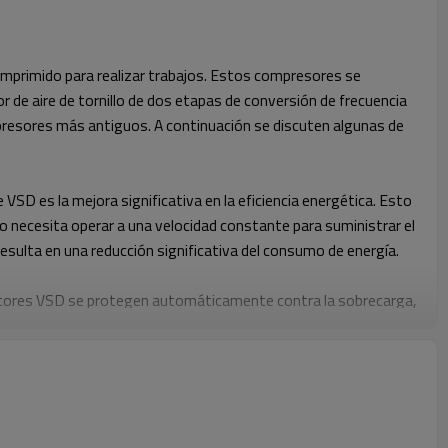
comprimido para realizar trabajos. Estos compresores se
or de aire de tornillo de dos etapas de conversión de frecuencia
resores más antiguos. A continuación se discuten algunas de
SD es la mejora significativa en la eficiencia energética. Esto
no necesita operar a una velocidad constante para suministrar el
sulta en una reducción significativa del consumo de energía.
 motores VSD se protegen automáticamente contra la sobrecarga,
l motor ahorra energía cuando no hay demanda.
o a que el compresor puede mantener presiones de operación
, lo que se traduce en un rendimiento mejorado.