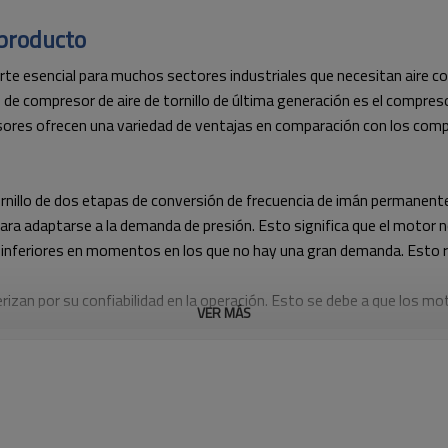
 producto
arte esencial para muchos sectores industriales que necesitan aire 
o de compresor de aire de tornillo de última generación es el compres
ores ofrecen una variedad de ventajas en comparación con los comp
nillo de dos etapas de conversión de frecuencia de imán permanente V
para adaptarse a la demanda de presión. Esto significa que el motor 
 inferiores en momentos en los que no hay una gran demanda. Esto re
erizan por su confiabilidad en la operación. Esto se debe a que los
VER MÁS
un pic de demanda inesperado. Además, la desconexión automática de
 con VSD es el alto rendimiento que pueden alcanzar. Esto es debid
plicados. Esto significa que no hay una gran tasa de caída de presión