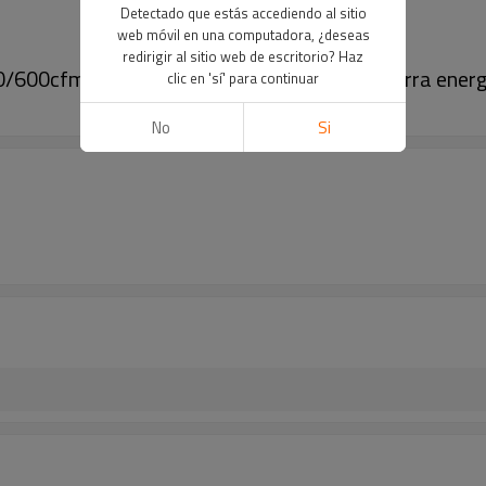
Detectado que estás accediendo al sitio
web móvil en una computadora, ¿deseas
redirigir al sitio web de escritorio? Haz
/600cfm Compresión de dos etapas que ahorra energ
clic en 'sí' para continuar
No
Si