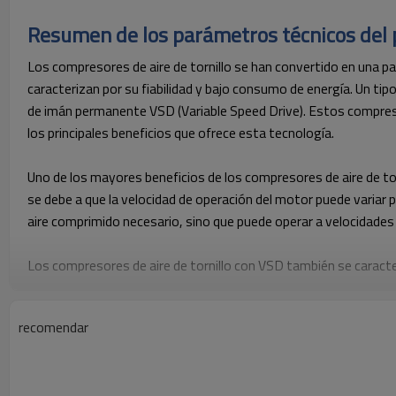
Resumen de los parámetros técnicos del
Los compresores de aire de tornillo se han convertido en una p
caracterizan por su fiabilidad y bajo consumo de energía. Un tip
de imán permanente VSD (Variable Speed Drive). Estos compres
los principales beneficios que ofrece esta tecnología.
Uno de los mayores beneficios de los compresores de aire de tor
se debe a que la velocidad de operación del motor puede variar 
aire comprimido necesario, sino que puede operar a velocidades
Los compresores de aire de tornillo con VSD también se caract
lo que significa que el motor no se estropeará si se produce 
recomendar
Otra ventaja importante de los compresores de aire de tornillo
constantes sin tener que recurrir a una variedad de ajustes com