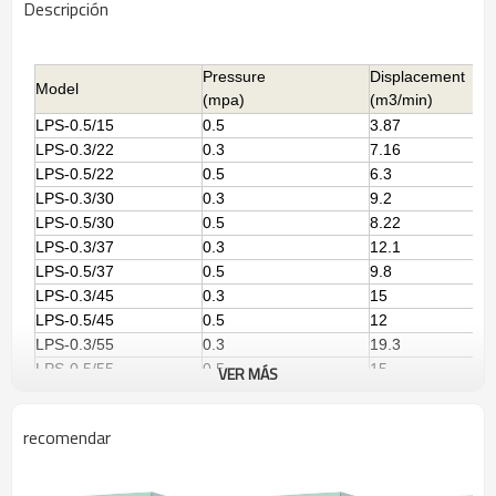
Descripción
Pressure
Displacement
Model
(mpa)
(m3/min)
LPS-0.5/15
0.5
3.87
LPS-0.3/22
0.3
7.16
LPS-0.5/22
0.5
6.3
LPS-0.3/30
0.3
9.2
LPS-0.5/30
0.5
8.22
LPS-0.3/37
0.3
12.1
LPS-0.5/37
0.5
9.8
LPS-0.3/45
0.3
15
LPS-0.5/45
0.5
12
LPS-0.3/55
0.3
19.3
LPS-0.5/55
0.5
15
VER MÁS
LPS-0.3/75
0.3
24.7
LPS-0.5/75
0.5
19.1
recomendar
LPS-0.3/90
0.3
28.8
LPS-0.5/90
0.5
21.5
LPS-0.3/110
0.3
33