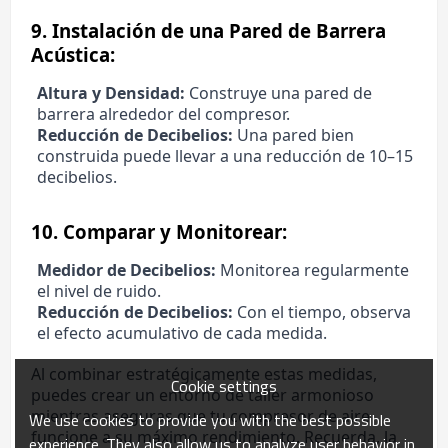
9.
Instalación de una Pared de Barrera
Acústica:
Altura y Densidad:
Construye una pared de
barrera alrededor del compresor.
Reducción de Decibelios:
Una pared bien
construida puede llevar a una reducción de 10–15
decibelios.
10.
Comparar y Monitorear:
Medidor de Decibelios:
Monitorea regularmente
el nivel de ruido.
Reducción de Decibelios:
Con el tiempo, observa
el efecto acumulativo de cada medida.
Al combinar estratégicamente estas medidas,
Cookie settings
puedes crear un entorno de taller armonioso
mientras aseguras que tu compresor de aire
We use cookies to provide you with the best possible
funcione a su máximo rendimiento. Recuerda, la
experience. They also allow us to analyze user behavior in